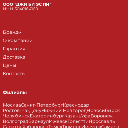
ООО "ДЖИ БИ ЭС ПИ"
ИНН 5040184160
Бренд
О компании
Гарантия
Доставка
Цены
Контакты
Филиалы
Москва
Санкт-Петербург
Краснодар
Ростов-на-Дону
Нижний Новгород
Новосибирск
Челябинск
Екатеринбург
Казань
Уфа
Воронеж
Волгоград
Барнаул
Ижевск
Тольятти
Ярославль
Саратов
Хабаровск
Томск
Тюмень
Иркутск
Самара