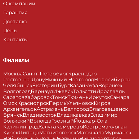
О компании
Гарантия
Доставка
Цены
Контакты
Филиалы
Москва
Санкт-Петербург
Краснодар
Ростов-на-Дону
Нижний Новгород
Новосибирск
Челябинск
Екатеринбург
Казань
Уфа
Воронеж
Волгоград
Барнаул
Ижевск
Тольятти
Ярославль
Саратов
Хабаровск
Томск
Тюмень
Иркутск
Самара
Омск
Красноярск
Пермь
Ульяновск
Киров
Архангельск
Астрахань
Белгород
Благовещенск
Брянск
Владивосток
Владикавказ
Владимир
Волжский
Вологда
Грозный
Йошкар-Ола
Калининград
Калуга
Кемерово
Кострома
Курган
Курск
Липецк
Магнитогорск
Махачкала
Мурманск
Набережные Челны
Нальчик
Нижневартовск