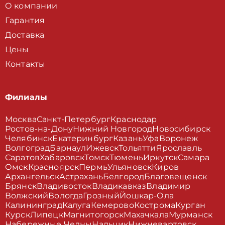
О компании
Гарантия
Доставка
Цены
Контакты
Филиалы
Москва
Санкт-Петербург
Краснодар
Ростов-на-Дону
Нижний Новгород
Новосибирск
Челябинск
Екатеринбург
Казань
Уфа
Воронеж
Волгоград
Барнаул
Ижевск
Тольятти
Ярославль
Саратов
Хабаровск
Томск
Тюмень
Иркутск
Самара
Омск
Красноярск
Пермь
Ульяновск
Киров
Архангельск
Астрахань
Белгород
Благовещенск
Брянск
Владивосток
Владикавказ
Владимир
Волжский
Вологда
Грозный
Йошкар-Ола
Калининград
Калуга
Кемерово
Кострома
Курган
Курск
Липецк
Магнитогорск
Махачкала
Мурманск
Набережные Челны
Нальчик
Нижневартовск